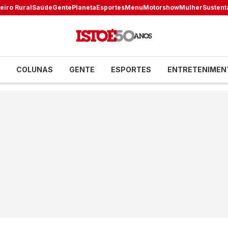
eiro Rural
Saúde
Gente
Planeta
Esportes
Menu
Motorshow
Mulher
Sustent
COLUNAS
GENTE
ESPORTES
ENTRETENIMEN