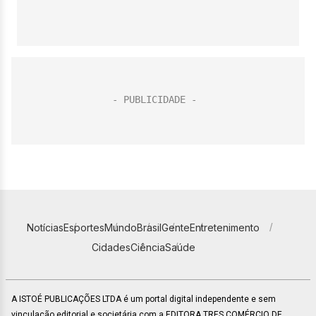
Notícias
Esportes
Mundo
Brasil
Gente
Entretenimento
Cidades
Ciência
Saúde
A ISTOÉ PUBLICAÇÕES LTDA é um portal digital independente e sem
vinculação editorial e societária com a EDITORA TRES COMÉRCIO DE