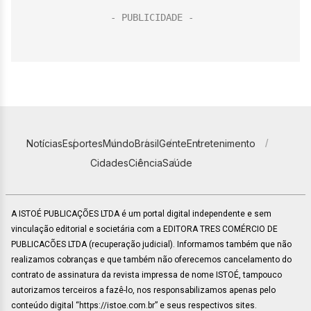
Notícias
Esportes
Mundo
Brasil
Gente
Entretenimento
Cidades
Ciência
Saúde
A ISTOÉ PUBLICAÇÕES LTDA é um portal digital independente e sem
vinculação editorial e societária com a EDITORA TRES COMÉRCIO DE
PUBLICACÕES LTDA (recuperação judicial). Informamos também que não
realizamos cobranças e que também não oferecemos cancelamento do
contrato de assinatura da revista impressa de nome ISTOÉ, tampouco
autorizamos terceiros a fazê-lo, nos responsabilizamos apenas pelo
conteúdo digital “https://istoe.com.br” e seus respectivos sites.