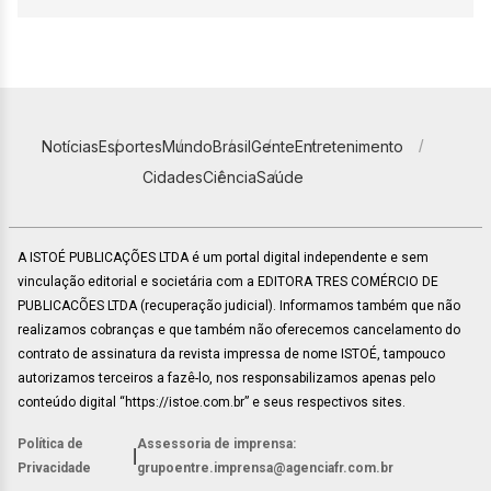
Notícias
Esportes
Mundo
Brasil
Gente
Entretenimento
Cidades
Ciência
Saúde
A ISTOÉ PUBLICAÇÕES LTDA é um portal digital independente e sem
vinculação editorial e societária com a EDITORA TRES COMÉRCIO DE
PUBLICACÕES LTDA (recuperação judicial). Informamos também que não
realizamos cobranças e que também não oferecemos cancelamento do
contrato de assinatura da revista impressa de nome ISTOÉ, tampouco
autorizamos terceiros a fazê-lo, nos responsabilizamos apenas pelo
conteúdo digital “https://istoe.com.br” e seus respectivos sites.
Política de
Assessoria de imprensa:
|
Privacidade
grupoentre.imprensa@agenciafr.com.br