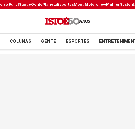
eiro Rural
Saúde
Gente
Planeta
Esportes
Menu
Motorshow
Mulher
Sustent
COLUNAS
GENTE
ESPORTES
ENTRETENIMEN