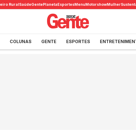
eiro Rural
Saúde
Gente
Planeta
Esportes
Menu
Motorshow
Mulher
Sustent
COLUNAS
GENTE
ESPORTES
ENTRETENIMEN