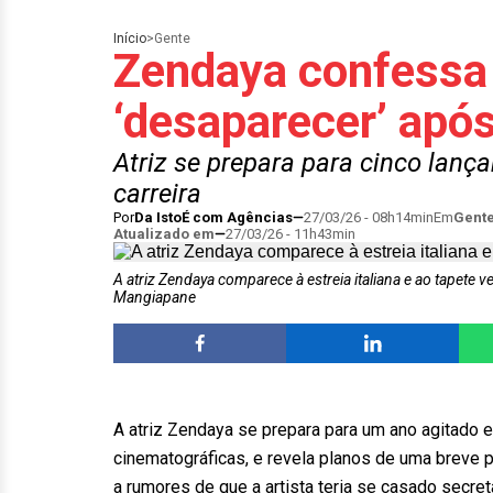
Início
>
Gente
Zendaya confessa
‘desaparecer’ apó
Atriz se prepara para cinco lanç
carreira
Por
Da IstoÉ com Agências
27/03/26 - 08h14min
Em
Gent
Atualizado em
27/03/26 - 11h43min
A atriz Zendaya comparece à estreia italiana e ao tapete
Mangiapane
A atriz Zendaya se prepara para um ano agitado
cinematográficas, e revela planos de uma breve 
a rumores de que a artista teria se casado secre