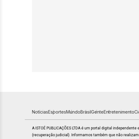
Notícias
Esportes
Mundo
Brasil
Gente
Entretenimento
C
A ISTOÉ PUBLICAÇÕES LTDA é um portal digital independente
(recuperação judicial). Informamos também que não realiza