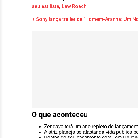
seu estilista, Law Roach
.
+ Sony lança trailer de “Homem-Aranha: Um N
O que aconteceu
Zendaya terá um ano repleto de lançamen
A atriz planeja se afastar da vida pública
Boatos de seu casamento com Tom Holland 