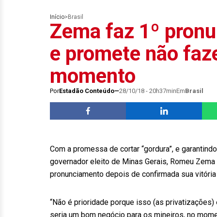
Início
>
Brasil
Zema faz 1º pron
e promete não faze
momento
Por
Estadão Conteúdo
28/10/18 - 20h37min
Em
Brasil
Com a promessa de cortar “gordura”, e garantindo
governador eleito de Minas Gerais, Romeu Zema (
pronunciamento depois de confirmada sua vitória 
“Não é prioridade porque isso (as privatizações)
seria um bom negócio para os mineiros, no mome