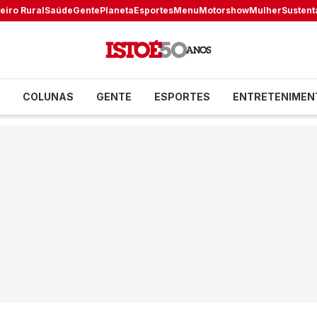
eiro Rural
Saúde
Gente
Planeta
Esportes
Menu
Motorshow
Mulher
Sustent
COLUNAS
GENTE
ESPORTES
ENTRETENIMEN