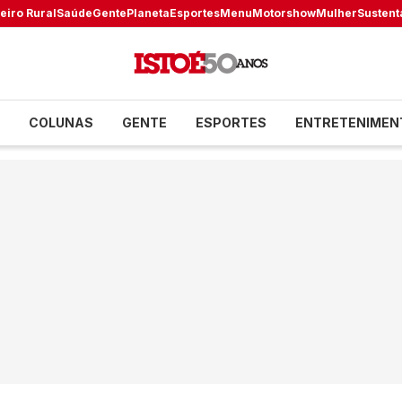
eiro Rural
Saúde
Gente
Planeta
Esportes
Menu
Motorshow
Mulher
Sustent
COLUNAS
GENTE
ESPORTES
ENTRETENIMEN