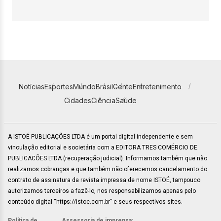
Notícias
Esportes
Mundo
Brasil
Gente
Entretenimento
Cidades
Ciência
Saúde
A ISTOÉ PUBLICAÇÕES LTDA é um portal digital independente e sem
vinculação editorial e societária com a EDITORA TRES COMÉRCIO DE
PUBLICACÕES LTDA (recuperação judicial). Informamos também que não
realizamos cobranças e que também não oferecemos cancelamento do
contrato de assinatura da revista impressa de nome ISTOÉ, tampouco
autorizamos terceiros a fazê-lo, nos responsabilizamos apenas pelo
conteúdo digital “https://istoe.com.br” e seus respectivos sites.
Política de
Assessoria de imprensa: