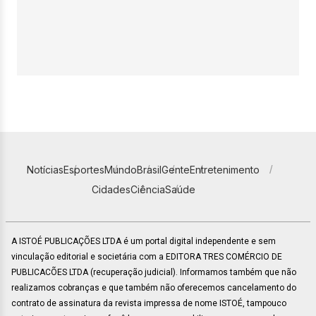
Notícias
Esportes
Mundo
Brasil
Gente
Entretenimento
Cidades
Ciência
Saúde
A ISTOÉ PUBLICAÇÕES LTDA é um portal digital independente e sem
vinculação editorial e societária com a EDITORA TRES COMÉRCIO DE
PUBLICACÕES LTDA (recuperação judicial). Informamos também que não
realizamos cobranças e que também não oferecemos cancelamento do
contrato de assinatura da revista impressa de nome ISTOÉ, tampouco