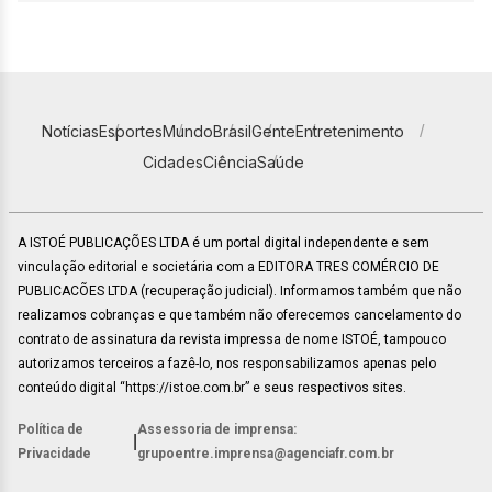
Notícias
Esportes
Mundo
Brasil
Gente
Entretenimento
Cidades
Ciência
Saúde
A ISTOÉ PUBLICAÇÕES LTDA é um portal digital independente e sem
vinculação editorial e societária com a EDITORA TRES COMÉRCIO DE
PUBLICACÕES LTDA (recuperação judicial). Informamos também que não
realizamos cobranças e que também não oferecemos cancelamento do
contrato de assinatura da revista impressa de nome ISTOÉ, tampouco
autorizamos terceiros a fazê-lo, nos responsabilizamos apenas pelo
conteúdo digital “https://istoe.com.br” e seus respectivos sites.
Política de
Assessoria de imprensa:
|
Privacidade
grupoentre.imprensa@agenciafr.com.br