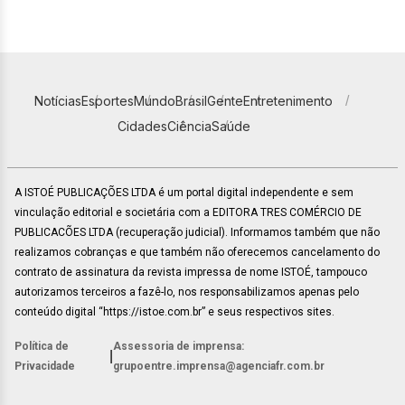
Notícias
Esportes
Mundo
Brasil
Gente
Entretenimento
Cidades
Ciência
Saúde
A ISTOÉ PUBLICAÇÕES LTDA é um portal digital independente e sem
vinculação editorial e societária com a EDITORA TRES COMÉRCIO DE
PUBLICACÕES LTDA (recuperação judicial). Informamos também que não
realizamos cobranças e que também não oferecemos cancelamento do
contrato de assinatura da revista impressa de nome ISTOÉ, tampouco
autorizamos terceiros a fazê-lo, nos responsabilizamos apenas pelo
conteúdo digital “https://istoe.com.br” e seus respectivos sites.
Política de
Assessoria de imprensa:
|
Privacidade
grupoentre.imprensa@agenciafr.com.br