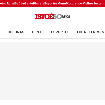
eiro Rural
Saúde
Gente
Planeta
Esportes
Menu
Motorshow
Mulher
Sustent
COLUNAS
GENTE
ESPORTES
ENTRETENIMEN