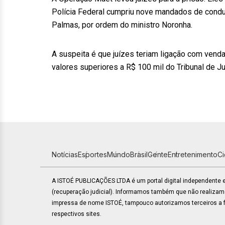
Polícia Federal cumpriu nove mandados de condu
Palmas, por ordem do ministro Noronha.
A suspeita é que juízes teriam ligação com vend
valores superiores a R$ 100 mil do Tribunal de Ju
Notícias
Esportes
Mundo
Brasil
Gente
Entretenimento
C
A ISTOÉ PUBLICAÇÕES LTDA é um portal digital independente
(recuperação judicial). Informamos também que não realiza
impressa de nome ISTOÉ, tampouco autorizamos terceiros a fa
respectivos sites.