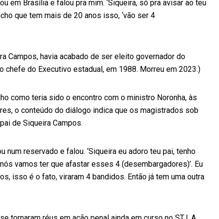
 em Brasília e falou pra mim. ‘Siqueira, só pra avisar ao teu
cho que tem mais de 20 anos isso, ‘vão ser 4
ira Campos, havia acabado de ser eleito governador do
iro chefe do Executivo estadual, em 1988. Morreu em 2023.)
lho como teria sido o encontro com o ministro Noronha, às
res, o conteúdo do diálogo indica que os magistrados sob
 pai de Siqueira Campos.
num reservado e falou. ‘Siqueira eu adoro teu pai, tenho
s nós vamos ter que afastar esses 4 (desembargadores)’. Eu
dos, isso é o fato, viraram 4 bandidos. Então já tem uma outra
 se tornaram réus em ação penal ainda em curso no STJ. A