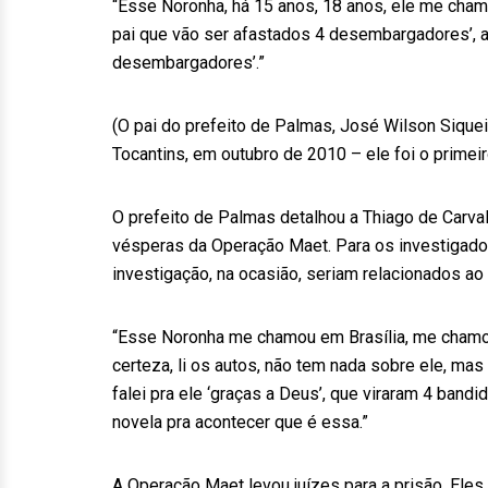
“Esse Noronha, há 15 anos, 18 anos, ele me chamou
pai que vão ser afastados 4 desembargadores’, a
desembargadores’.”
(O pai do prefeito de Palmas, José Wilson Sique
Tocantins, em outubro de 2010 – ele foi o prime
O prefeito de Palmas detalhou a Thiago de Carva
vésperas da Operação Maet. Para os investigado
investigação, na ocasião, seriam relacionados ao
“Esse Noronha me chamou em Brasília, me chamou 
certeza, li os autos, não tem nada sobre ele, ma
falei pra ele ‘graças a Deus’, que viraram 4 bandi
novela pra acontecer que é essa.”
A Operação Maet levou juízes para a prisão. Eles