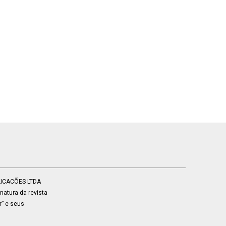
BLICACÕES LTDA
atura da revista
r” e seus