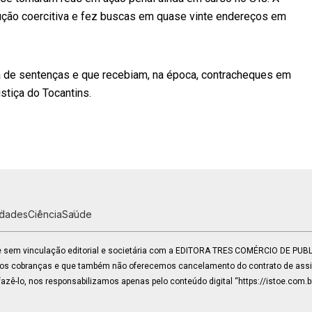
ção coercitiva e fez buscas em quase vinte endereços em
a de sentenças e que recebiam, na época, contracheques em
stiça do Tocantins.
idades
Ciência
Saúde
 e sem vinculação editorial e societária com a EDITORA TRES COMÉRCIO DE PU
mos cobranças e que também não oferecemos cancelamento do contrato de assin
zê-lo, nos responsabilizamos apenas pelo conteúdo digital “https://istoe.com.b