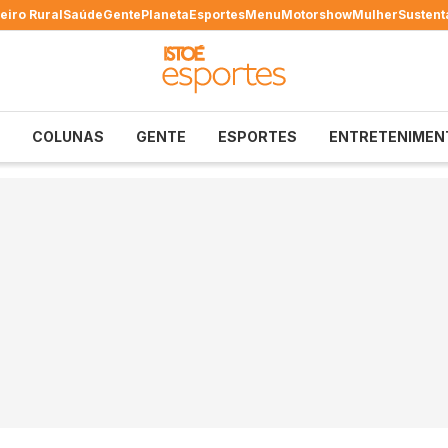
eiro Rural
Saúde
Gente
Planeta
Esportes
Menu
Motorshow
Mulher
Sustent
COLUNAS
GENTE
ESPORTES
ENTRETENIMEN