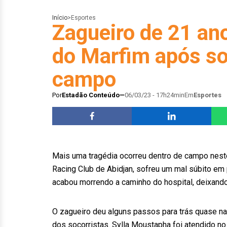
Início
>
Esportes
Zagueiro de 21 an
do Marfim após so
campo
Por
Estadão Conteúdo
06/03/23 - 17h24min
Em
Esportes
Mais uma tragédia ocorreu dentro de campo nest
Racing Club de Abidjan, sofreu um mal súbito em
acabou morrendo a caminho do hospital, deixando 
O zagueiro deu alguns passos para trás quase na r
dos socorristas. Sylla Moustapha foi atendido no