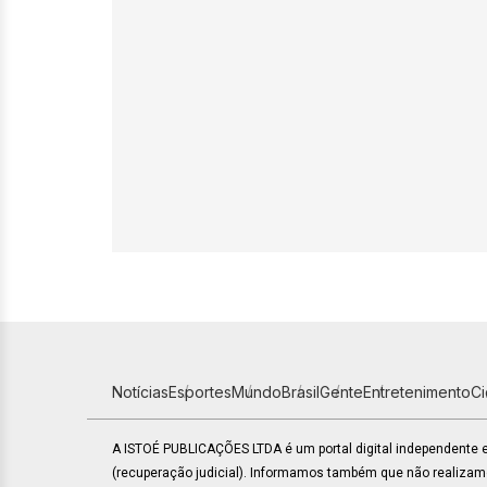
Notícias
Esportes
Mundo
Brasil
Gente
Entretenimento
C
A ISTOÉ PUBLICAÇÕES LTDA é um portal digital independente
(recuperação judicial). Informamos também que não realiza