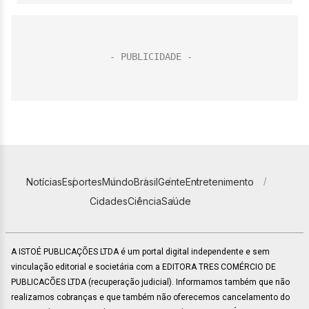
Notícias
Esportes
Mundo
Brasil
Gente
Entretenimento
Cidades
Ciência
Saúde
A ISTOÉ PUBLICAÇÕES LTDA é um portal digital independente e sem
vinculação editorial e societária com a EDITORA TRES COMÉRCIO DE
PUBLICACÕES LTDA (recuperação judicial). Informamos também que não
realizamos cobranças e que também não oferecemos cancelamento do