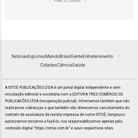
Notícias
Esportes
Mundo
Brasil
Gente
Entretenimento
Cidades
Ciência
Saúde
A ISTOÉ PUBLICAÇÕES LTDA é um portal digital independente e sem
vinculação editorial e societária com a EDITORA TRES COMÉRCIO DE
PUBLICACÕES LTDA (recuperação judicial). Informamos também que não
realizamos cobranças e que também não oferecemos cancelamento do
contrato de assinatura da revista impressa de nome ISTOÉ, tampouco
autorizamos terceiros a fazê-lo, nos responsabilizamos apenas pelo
conteúdo digital “https://istoe.com.br” e seus respectivos sites.