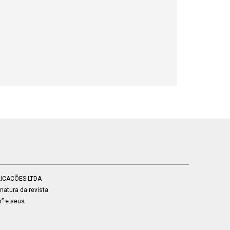
BLICACÕES LTDA
atura da revista
r” e seus