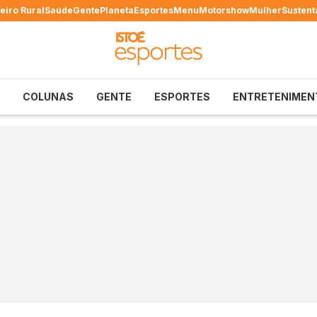
eiro Rural
Saúde
Gente
Planeta
Esportes
Menu
Motorshow
Mulher
Sustent
COLUNAS
GENTE
ESPORTES
ENTRETENIMEN