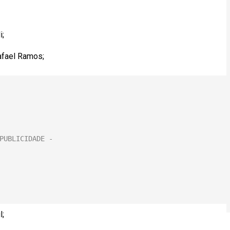
i;
afael Ramos;
l;