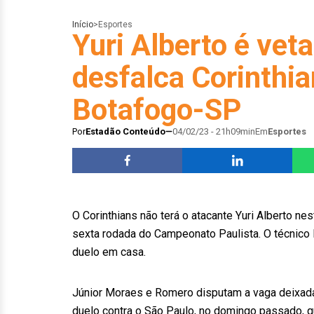
Início
>
Esportes
Yuri Alberto é vet
desfalca Corinthia
Botafogo-SP
Por
Estadão Conteúdo
04/02/23 - 21h09min
Em
Esportes
O Corinthians não terá o atacante Yuri Alberto n
sexta rodada do Campeonato Paulista. O técnico 
duelo em casa.
Júnior Moraes e Romero disputam a vaga deixada 
duelo contra o São Paulo, no domingo passado, q