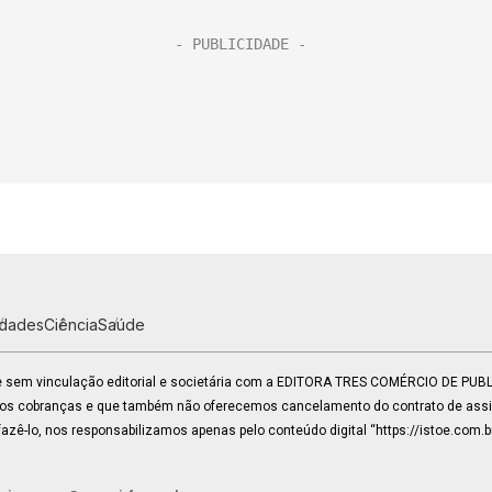
idades
Ciência
Saúde
 e sem vinculação editorial e societária com a EDITORA TRES COMÉRCIO DE PU
mos cobranças e que também não oferecemos cancelamento do contrato de assin
zê-lo, nos responsabilizamos apenas pelo conteúdo digital “https://istoe.com.b