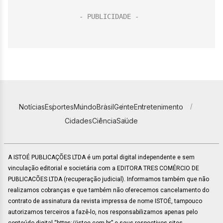
Notícias
Esportes
Mundo
Brasil
Gente
Entretenimento
Cidades
Ciência
Saúde
A ISTOÉ PUBLICAÇÕES LTDA é um portal digital independente e sem
vinculação editorial e societária com a EDITORA TRES COMÉRCIO DE
PUBLICACÕES LTDA (recuperação judicial). Informamos também que não
realizamos cobranças e que também não oferecemos cancelamento do
contrato de assinatura da revista impressa de nome ISTOÉ, tampouco
autorizamos terceiros a fazê-lo, nos responsabilizamos apenas pelo