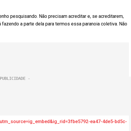
enho pesquisando. Não precisam acreditar e, se acreditarem,
á fazendo a parte dela para termos essa paranoia coletiva. Não
?utm_source=ig_embed&ig_rid=3fbe5792-ea47-4de5-bd5c-