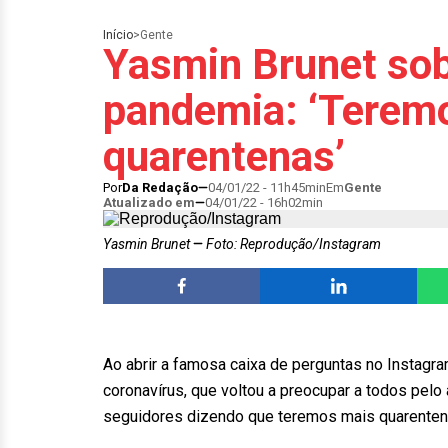
Início
>
Gente
Yasmin Brunet sob
pandemia: ‘Terem
quarentenas’
Por
Da Redação
04/01/22 - 11h45min
Em
Gente
Atualizado em
04/01/22 - 16h02min
Yasmin Brunet
Foto: Reprodução/Instagram
Ao abrir a famosa caixa de perguntas no Instagra
coronavírus, que voltou a preocupar a todos pelo
seguidores dizendo que teremos mais quarentena