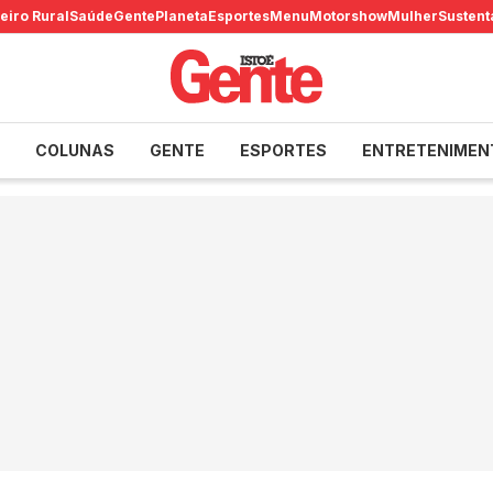
eiro Rural
Saúde
Gente
Planeta
Esportes
Menu
Motorshow
Mulher
Sustent
COLUNAS
GENTE
ESPORTES
ENTRETENIMEN