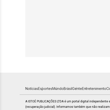
Notícias
Esportes
Mundo
Brasil
Gente
Entretenimento
C
A ISTOÉ PUBLICAÇÕES LTDA é um portal digital independente
(recuperação judicial). Informamos também que não realiza