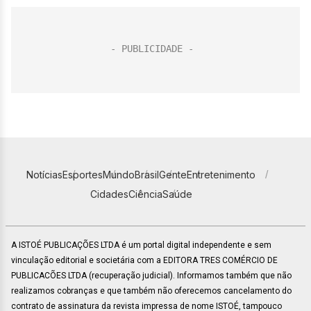
Notícias
Esportes
Mundo
Brasil
Gente
Entretenimento
Cidades
Ciência
Saúde
A ISTOÉ PUBLICAÇÕES LTDA é um portal digital independente e sem
vinculação editorial e societária com a EDITORA TRES COMÉRCIO DE
PUBLICACÕES LTDA (recuperação judicial). Informamos também que não
realizamos cobranças e que também não oferecemos cancelamento do
contrato de assinatura da revista impressa de nome ISTOÉ, tampouco