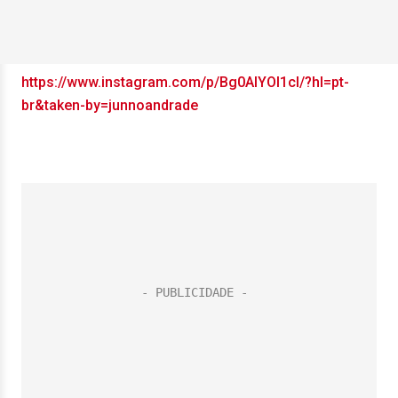
https://www.instagram.com/p/Bg0AIYOl1cl/?hl=pt-
br&taken-by=junnoandrade