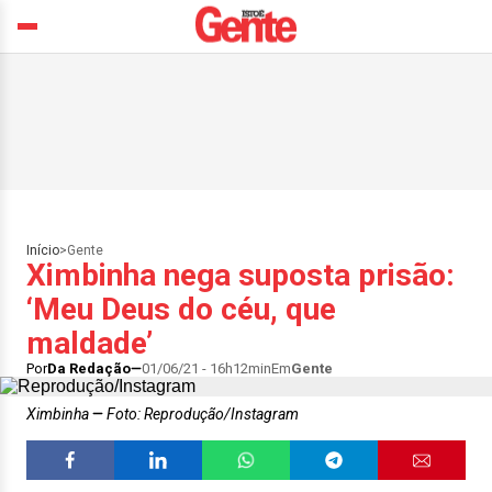
Início
>
Gente
Ximbinha nega suposta prisão:
‘Meu Deus do céu, que
maldade’
Por
Da Redação
01/06/21 - 16h12min
Em
Gente
Ximbinha
Foto: Reprodução/Instagram