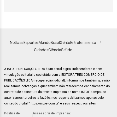
Notícias
Esportes
Mundo
Brasil
Gente
Entretenimento
Cidades
Ciência
Saúde
A ISTOÉ PUBLICAÇÕES LTDA é um portal digital independente e sem
vinculação editorial e societária com a EDITORA TRES COMÉRCIO DE
PUBLICACÕES LTDA (recuperação judicial). Informamos também que não
realizamos cobranças e que também não oferecemos cancelamento do
contrato de assinatura da revista impressa de nome ISTOÉ, tampouco
autorizamos terceiros a fazê-lo, nos responsabilizamos apenas pelo
conteúdo digital “https://istoe.com.br” e seus respectivos sites.
Política de
Assessoria de imprensa:
|