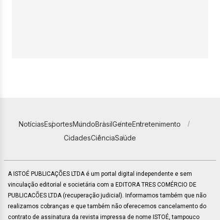
Notícias
Esportes
Mundo
Brasil
Gente
Entretenimento
Cidades
Ciência
Saúde
A ISTOÉ PUBLICAÇÕES LTDA é um portal digital independente e sem
vinculação editorial e societária com a EDITORA TRES COMÉRCIO DE
PUBLICACÕES LTDA (recuperação judicial). Informamos também que não
realizamos cobranças e que também não oferecemos cancelamento do
contrato de assinatura da revista impressa de nome ISTOÉ, tampouco