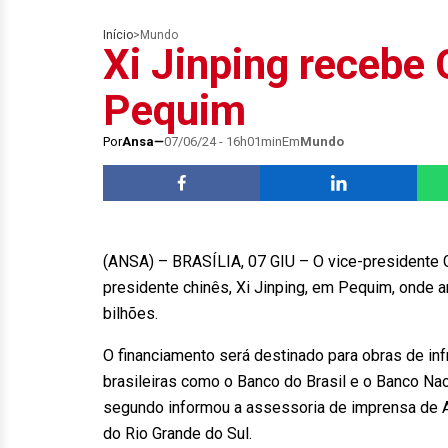
Início
>
Mundo
Xi Jinping recebe
Pequim
Por
Ansa
07/06/24 - 16h01min
Em
Mundo
(ANSA) – BRASÍLIA, 07 GIU – O vice-presidente Ge
presidente chinês, Xi Jinping, em Pequim, onde a
bilhões.
O financiamento será destinado para obras de in
brasileiras como o Banco do Brasil e o Banco N
segundo informou a assessoria de imprensa de A
do Rio Grande do Sul.