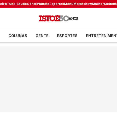
eiro Rural
Saúde
Gente
Planeta
Esportes
Menu
Motorshow
Mulher
Sustent
COLUNAS
GENTE
ESPORTES
ENTRETENIMEN