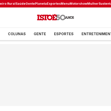
eiro Rural
Saúde
Gente
Planeta
Esportes
Menu
Motorshow
Mulher
Sustent
COLUNAS
GENTE
ESPORTES
ENTRETENIMEN