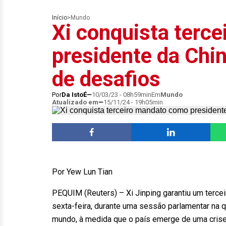
Início
>
Mundo
Xi conquista terc
presidente da Chi
de desafios
Por
Da IstoÉ
10/03/23 - 08h59min
Em
Mundo
Atualizado em
15/11/24 - 19h05min
Por Yew Lun Tian
PEQUIM (Reuters) – Xi Jinping garantiu um terc
sexta-feira, durante uma sessão parlamentar na 
mundo, à medida que o país emerge de uma crise 