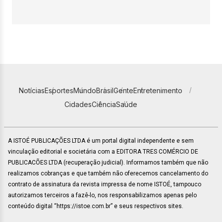
Notícias
Esportes
Mundo
Brasil
Gente
Entretenimento
Cidades
Ciência
Saúde
A ISTOÉ PUBLICAÇÕES LTDA é um portal digital independente e sem
vinculação editorial e societária com a EDITORA TRES COMÉRCIO DE
PUBLICACÕES LTDA (recuperação judicial). Informamos também que não
realizamos cobranças e que também não oferecemos cancelamento do
contrato de assinatura da revista impressa de nome ISTOÉ, tampouco
autorizamos terceiros a fazê-lo, nos responsabilizamos apenas pelo
conteúdo digital “https://istoe.com.br” e seus respectivos sites.