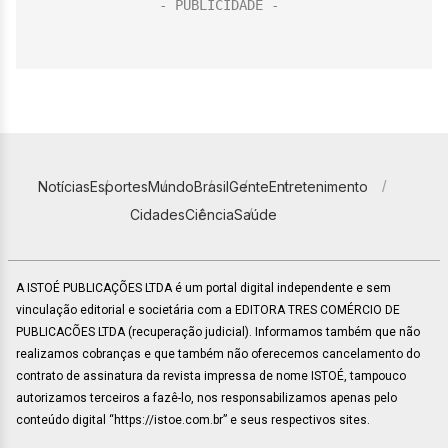
Notícias
Esportes
Mundo
Brasil
Gente
Entretenimento
Cidades
Ciência
Saúde
A ISTOÉ PUBLICAÇÕES LTDA é um portal digital independente e sem
vinculação editorial e societária com a EDITORA TRES COMÉRCIO DE
PUBLICACÕES LTDA (recuperação judicial). Informamos também que não
realizamos cobranças e que também não oferecemos cancelamento do
contrato de assinatura da revista impressa de nome ISTOÉ, tampouco
autorizamos terceiros a fazê-lo, nos responsabilizamos apenas pelo
conteúdo digital “https://istoe.com.br” e seus respectivos sites.