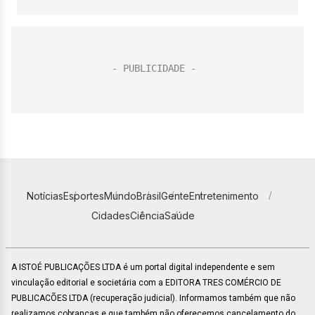
Notícias
Esportes
Mundo
Brasil
Gente
Entretenimento
Cidades
Ciência
Saúde
A ISTOÉ PUBLICAÇÕES LTDA é um portal digital independente e sem
vinculação editorial e societária com a EDITORA TRES COMÉRCIO DE
PUBLICACÕES LTDA (recuperação judicial). Informamos também que não
realizamos cobranças e que também não oferecemos cancelamento do