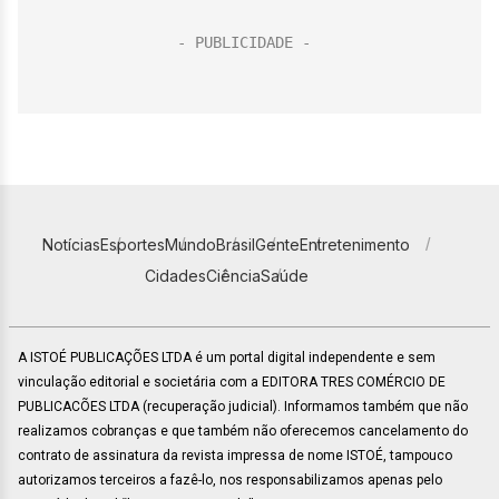
Notícias
Esportes
Mundo
Brasil
Gente
Entretenimento
Cidades
Ciência
Saúde
A ISTOÉ PUBLICAÇÕES LTDA é um portal digital independente e sem
vinculação editorial e societária com a EDITORA TRES COMÉRCIO DE
PUBLICACÕES LTDA (recuperação judicial). Informamos também que não
realizamos cobranças e que também não oferecemos cancelamento do
contrato de assinatura da revista impressa de nome ISTOÉ, tampouco
autorizamos terceiros a fazê-lo, nos responsabilizamos apenas pelo