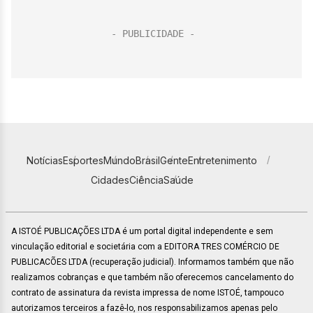
Notícias
Esportes
Mundo
Brasil
Gente
Entretenimento
Cidades
Ciência
Saúde
A ISTOÉ PUBLICAÇÕES LTDA é um portal digital independente e sem
vinculação editorial e societária com a EDITORA TRES COMÉRCIO DE
PUBLICACÕES LTDA (recuperação judicial). Informamos também que não
realizamos cobranças e que também não oferecemos cancelamento do
contrato de assinatura da revista impressa de nome ISTOÉ, tampouco
autorizamos terceiros a fazê-lo, nos responsabilizamos apenas pelo