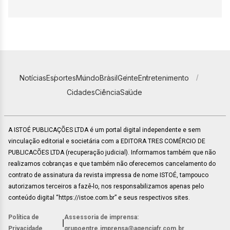
Notícias
Esportes
Mundo
Brasil
Gente
Entretenimento
Cidades
Ciência
Saúde
A ISTOÉ PUBLICAÇÕES LTDA é um portal digital independente e sem
vinculação editorial e societária com a EDITORA TRES COMÉRCIO DE
PUBLICACÕES LTDA (recuperação judicial). Informamos também que não
realizamos cobranças e que também não oferecemos cancelamento do
contrato de assinatura da revista impressa de nome ISTOÉ, tampouco
autorizamos terceiros a fazê-lo, nos responsabilizamos apenas pelo
conteúdo digital “https://istoe.com.br” e seus respectivos sites.
Política de
Assessoria de imprensa:
|
Privacidade
grupoentre.imprensa@agenciafr.com.br