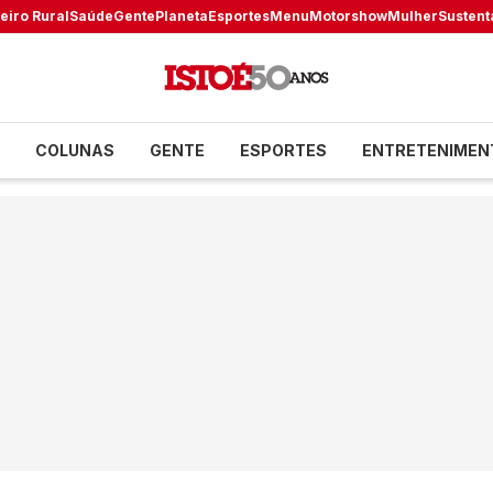
eiro Rural
Saúde
Gente
Planeta
Esportes
Menu
Motorshow
Mulher
Sustent
COLUNAS
GENTE
ESPORTES
ENTRETENIMEN