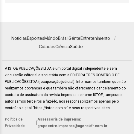
Notícias
Esportes
Mundo
Brasil
Gente
Entretenimento
Cidades
Ciência
Saúde
A ISTOÉ PUBLICAÇÕES LTDA é um portal digital independente e sem
vinculação editorial e societária com a EDITORA TRES COMÉRCIO DE
PUBLICACÕES LTDA (recuperação judicial). Informamos também que não
realizamos cobranças e que também não oferecemos cancelamento do
contrato de assinatura da revista impressa de nome ISTOÉ, tampouco
autorizamos terceiros a fazê-lo, nos responsabilizamos apenas pelo
conteúdo digital “https://istoe.com.br” e seus respectivos sites.
Política de
Assessoria de imprensa:
|
Privacidade
grupoentre.imprensa@agenciafr.com.br