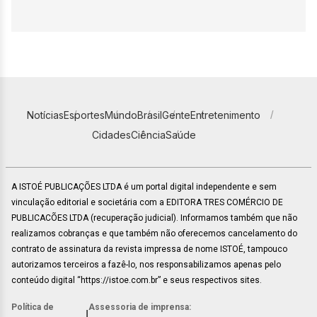
Notícias
Esportes
Mundo
Brasil
Gente
Entretenimento
Cidades
Ciência
Saúde
A ISTOÉ PUBLICAÇÕES LTDA é um portal digital independente e sem
vinculação editorial e societária com a EDITORA TRES COMÉRCIO DE
PUBLICACÕES LTDA (recuperação judicial). Informamos também que não
realizamos cobranças e que também não oferecemos cancelamento do
contrato de assinatura da revista impressa de nome ISTOÉ, tampouco
autorizamos terceiros a fazê-lo, nos responsabilizamos apenas pelo
conteúdo digital “https://istoe.com.br” e seus respectivos sites.
Política de
Assessoria de imprensa:
|