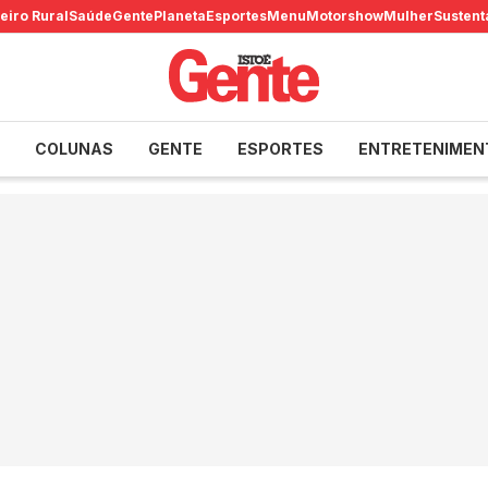
eiro Rural
Saúde
Gente
Planeta
Esportes
Menu
Motorshow
Mulher
Sustent
COLUNAS
GENTE
ESPORTES
ENTRETENIMEN