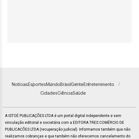
Notícias
Esportes
Mundo
Brasil
Gente
Entretenimento
Cidades
Ciência
Saúde
A ISTOÉ PUBLICAÇÕES LTDA é um portal digital independente e sem
vinculação editorial e societária com a EDITORA TRES COMÉRCIO DE
PUBLICACÕES LTDA (recuperação judicial). Informamos também que não
realizamos cobranças e que também não oferecemos cancelamento do