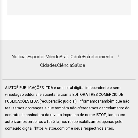
Notícias
Esportes
Mundo
Brasil
Gente
Entretenimento
Cidades
Ciência
Saúde
A ISTOÉ PUBLICAÇÕES LTDA é um portal digital independente e sem
vinculação editorial e societária com a EDITORA TRES COMÉRCIO DE
PUBLICACÕES LTDA (recuperação judicial). Informamos também que não
realizamos cobranças e que também não oferecemos cancelamento do
contrato de assinatura da revista impressa de nome ISTOÉ, tampouco
autorizamos terceiros a fazê-lo, nos responsabilizamos apenas pelo
conteúdo digital “https://istoe.com.br” e seus respectivos sites.