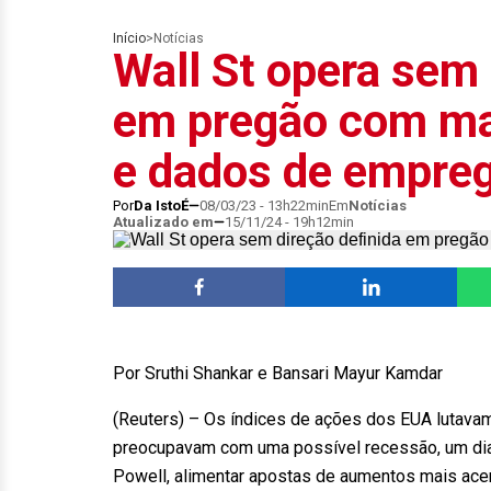
Início
>
Notícias
Wall St opera sem 
em pregão com mai
e dados de empre
Por
Da IstoÉ
08/03/23 - 13h22min
Em
Notícias
Atualizado em
15/11/24 - 19h12min
Por Sruthi Shankar e Bansari Mayur Kamdar
(Reuters) – Os índices de ações dos EUA lutavam
preocupavam com uma possível recessão, um dia
Powell, alimentar apostas de aumentos mais acen