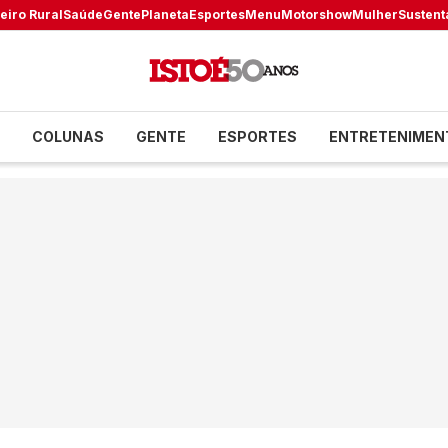
eiro Rural
Saúde
Gente
Planeta
Esportes
Menu
Motorshow
Mulher
Sustent
COLUNAS
GENTE
ESPORTES
ENTRETENIMEN