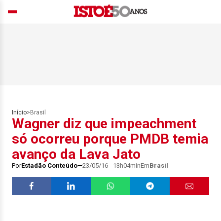
Início
>
Brasil
Wagner diz que impeachment
só ocorreu porque PMDB temia
avanço da Lava Jato
Por
Estadão Conteúdo
23/05/16 - 13h04min
Em
Brasil