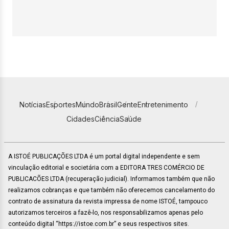
Notícias
Esportes
Mundo
Brasil
Gente
Entretenimento
Cidades
Ciência
Saúde
A ISTOÉ PUBLICAÇÕES LTDA é um portal digital independente e sem
vinculação editorial e societária com a EDITORA TRES COMÉRCIO DE
PUBLICACÕES LTDA (recuperação judicial). Informamos também que não
realizamos cobranças e que também não oferecemos cancelamento do
contrato de assinatura da revista impressa de nome ISTOÉ, tampouco
autorizamos terceiros a fazê-lo, nos responsabilizamos apenas pelo
conteúdo digital “https://istoe.com.br” e seus respectivos sites.