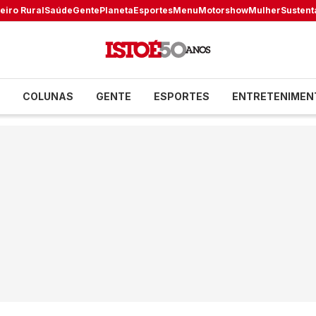
eiro Rural
Saúde
Gente
Planeta
Esportes
Menu
Motorshow
Mulher
Sustent
COLUNAS
GENTE
ESPORTES
ENTRETENIMEN