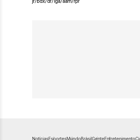
jr/bdx/dr/iga/aam/rpr
Notícias
Esportes
Mundo
Brasil
Gente
Entretenimento
C