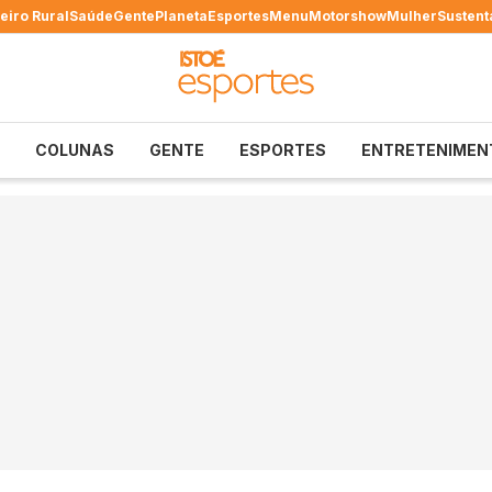
eiro Rural
Saúde
Gente
Planeta
Esportes
Menu
Motorshow
Mulher
Sustent
COLUNAS
GENTE
ESPORTES
ENTRETENIMEN