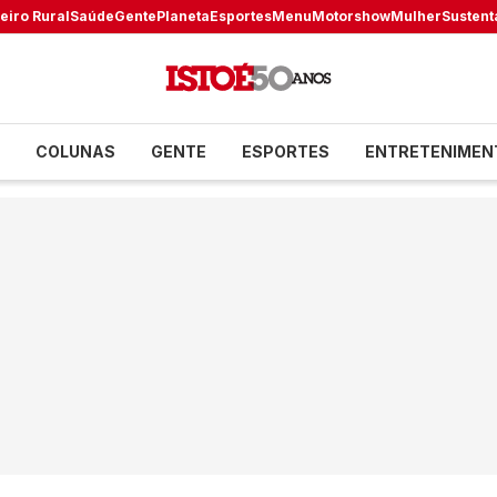
eiro Rural
Saúde
Gente
Planeta
Esportes
Menu
Motorshow
Mulher
Sustent
COLUNAS
GENTE
ESPORTES
ENTRETENIMEN