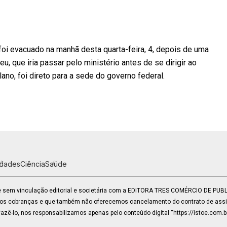
 foi evacuado na manhã desta quarta-feira, 4, depois de uma
, que iria passar pelo ministério antes de se dirigir ao
lano, foi direto para a sede do governo federal.
idades
Ciência
Saúde
 e sem vinculação editorial e societária com a EDITORA TRES COMÉRCIO DE PU
mos cobranças e que também não oferecemos cancelamento do contrato de assin
zê-lo, nos responsabilizamos apenas pelo conteúdo digital “https://istoe.com.b