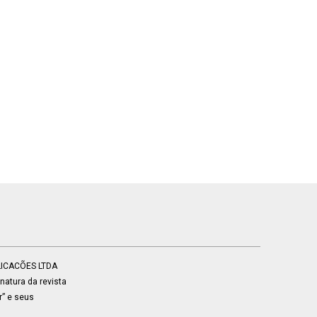
BLICACÕES LTDA
atura da revista
r” e seus