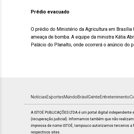
Prédio evacuado
O prédio do Ministério da Agricultura em Brasília
ameaça de bomba. A equipe da ministra Kátia Abreu
Palácio do Planalto, onde ocorrerá o anúncio do p
Notícias
Esportes
Mundo
Brasil
Gente
Entretenimento
C
A ISTOÉ PUBLICAÇÕES LTDA é um portal digital independente
(recuperação judicial). Informamos também que não realiza
impressa de nome ISTOÉ, tampouco autorizamos terceiros a fa
respectivos sites.