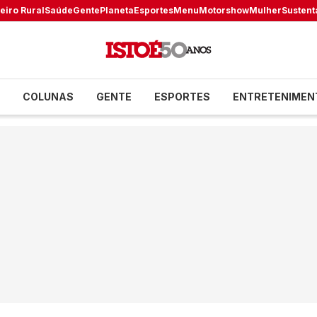
eiro Rural
Saúde
Gente
Planeta
Esportes
Menu
Motorshow
Mulher
Sustent
COLUNAS
GENTE
ESPORTES
ENTRETENIMEN