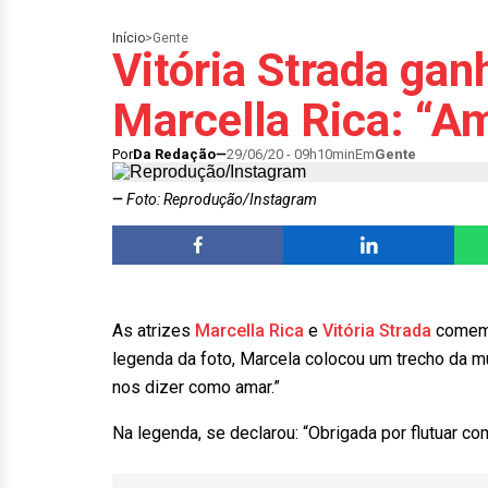
Início
>
Gente
Vitória Strada gan
Marcella Rica: “A
Por
Da Redação
29/06/20 - 09h10min
Em
Gente
Foto: Reprodução/Instagram
As atrizes
Marcella Rica
e
Vitória Strada
comemo
legenda da foto, Marcela colocou um trecho da mú
nos dizer como amar.”
Na legenda, se declarou: “Obrigada por flutuar c