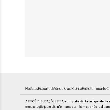
Notícias
Esportes
Mundo
Brasil
Gente
Entretenimento
C
A ISTOÉ PUBLICAÇÕES LTDA é um portal digital independente
(recuperação judicial). Informamos também que não realiza