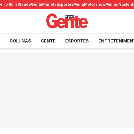
eiro Rural
Saúde
Gente
Planeta
Esportes
Menu
Motorshow
Mulher
Sustent
COLUNAS
GENTE
ESPORTES
ENTRETENIMEN