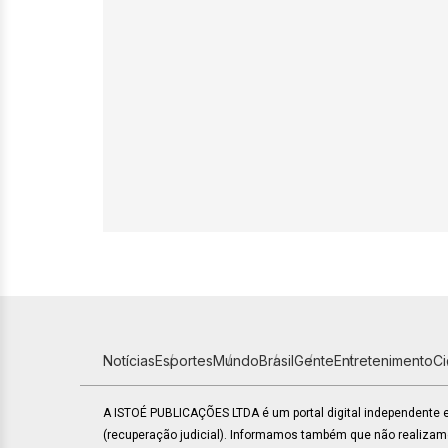
Notícias
Esportes
Mundo
Brasil
Gente
Entretenimento
C
A ISTOÉ PUBLICAÇÕES LTDA é um portal digital independente
(recuperação judicial). Informamos também que não realiza