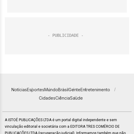
Notícias
Esportes
Mundo
Brasil
Gente
Entretenimento
Cidades
Ciência
Saúde
A ISTOÉ PUBLICAÇÕES LTDA é um portal digital independente e sem
vinculação editorial e societária com a EDITORA TRES COMÉRCIO DE
PUBLICACÕES LTDA (recuperação judicial). Informamos também que não