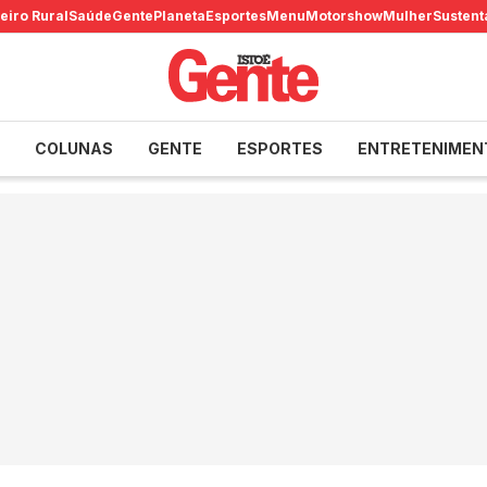
eiro Rural
Saúde
Gente
Planeta
Esportes
Menu
Motorshow
Mulher
Sustent
COLUNAS
GENTE
ESPORTES
ENTRETENIMEN