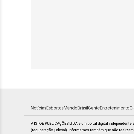
Notícias
Esportes
Mundo
Brasil
Gente
Entretenimento
C
A ISTOÉ PUBLICAÇÕES LTDA é um portal digital independente
(recuperação judicial). Informamos também que não realiza