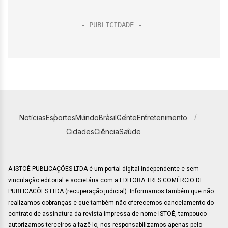
Notícias
Esportes
Mundo
Brasil
Gente
Entretenimento
Cidades
Ciência
Saúde
A ISTOÉ PUBLICAÇÕES LTDA é um portal digital independente e sem
vinculação editorial e societária com a EDITORA TRES COMÉRCIO DE
PUBLICACÕES LTDA (recuperação judicial). Informamos também que não
realizamos cobranças e que também não oferecemos cancelamento do
contrato de assinatura da revista impressa de nome ISTOÉ, tampouco
autorizamos terceiros a fazê-lo, nos responsabilizamos apenas pelo