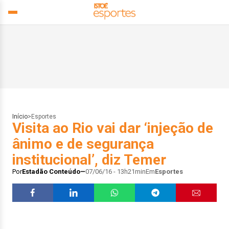
Início
>
Esportes
Visita ao Rio vai dar ‘injeção de
ânimo e de segurança
institucional’, diz Temer
Por
Estadão Conteúdo
07/06/16 - 13h21min
Em
Esportes