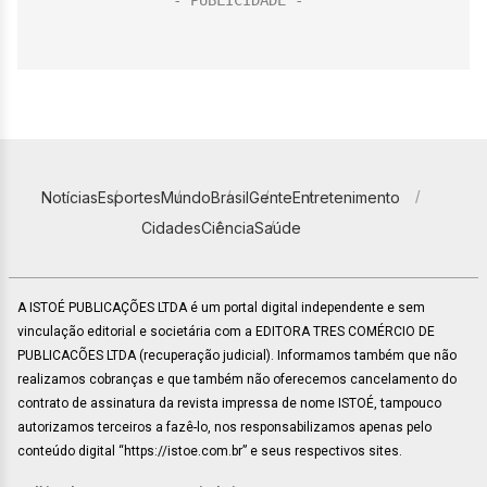
Notícias
Esportes
Mundo
Brasil
Gente
Entretenimento
Cidades
Ciência
Saúde
A ISTOÉ PUBLICAÇÕES LTDA é um portal digital independente e sem
vinculação editorial e societária com a EDITORA TRES COMÉRCIO DE
PUBLICACÕES LTDA (recuperação judicial). Informamos também que não
realizamos cobranças e que também não oferecemos cancelamento do
contrato de assinatura da revista impressa de nome ISTOÉ, tampouco
autorizamos terceiros a fazê-lo, nos responsabilizamos apenas pelo
conteúdo digital “https://istoe.com.br” e seus respectivos sites.