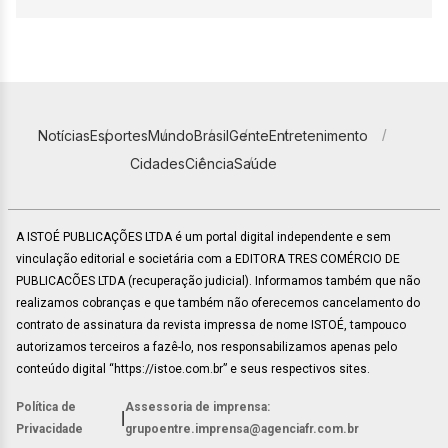
Notícias
Esportes
Mundo
Brasil
Gente
Entretenimento
Cidades
Ciência
Saúde
A ISTOÉ PUBLICAÇÕES LTDA é um portal digital independente e sem
vinculação editorial e societária com a EDITORA TRES COMÉRCIO DE
PUBLICACÕES LTDA (recuperação judicial). Informamos também que não
realizamos cobranças e que também não oferecemos cancelamento do
contrato de assinatura da revista impressa de nome ISTOÉ, tampouco
autorizamos terceiros a fazê-lo, nos responsabilizamos apenas pelo
conteúdo digital “https://istoe.com.br” e seus respectivos sites.
Política de
Assessoria de imprensa:
|
Privacidade
grupoentre.imprensa@agenciafr.com.br