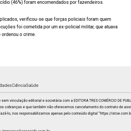
cídio (46%) foram encomendados por fazendeiros.
icados, verificou-se que forças policiais foram quem
ções foi cometida por um ex-policial militar, que atuava
 ordenou o crime.
idades
Ciência
Saúde
 e sem vinculação editorial e societária com a EDITORA TRES COMÉRCIO DE PU
mos cobranças e que também não oferecemos cancelamento do contrato de assin
zê-lo, nos responsabilizamos apenas pelo conteúdo digital “https://istoe.com.b