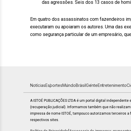
das agressões. Seis dos 13 casos de homi
Em quatro dos assassinatos com fazendeiros impl
executaram ou apoiaram os autores. Uma das execu
como segurança particular de um empresário, que
Notícias
Esportes
Mundo
Brasil
Gente
Entretenimento
C
A ISTOÉ PUBLICAÇÕES LTDA é um portal digital independente
(recuperação judicial). Informamos também que não realiza
impressa de nome ISTOÉ, tampouco autorizamos terceiros a fa
respectivos sites.
|