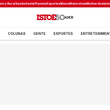
eiro Rural
Saúde
Gente
Planeta
Esportes
Menu
Motorshow
Mulher
Sustent
COLUNAS
GENTE
ESPORTES
ENTRETENIMEN