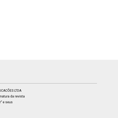
BLICACÕES LTDA
atura da revista
r” e seus